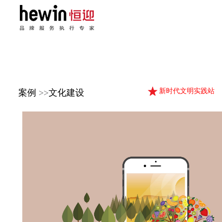
新时代文明实践站
案例
>>
文化建设